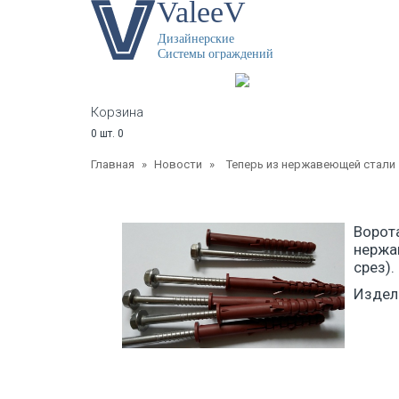
Каталог продукции
Главная
Докуме
Корзина
0
шт.
0
Главная
»
Новости
»
Теперь из нержавеющей стали
Ворот
нержа
срез).
Издел