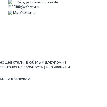
г. Уфа, ул. Новомостовая, 4А
info@valeev24.ru
Мы Vkontakte
ПЕРЕЙТИ В КОРЗИ
еющей стали. Дюбель с шурупом из
спытания на прочность (вырывание и
льным крепежом.