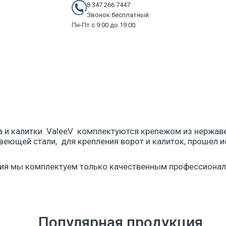
8 347 266 7447
Звонок бесплатный
Пн-Пт с 9:00 до 19:00
нтация
Услуги
О нас
Контакты
Дилерам
а и калитки ValeeV комплектуются крепежом из нержав
веющей стали, для крепления ворот и калиток, прошел и
ия мы комплектуем только качественным профессиона
Популярная продукция