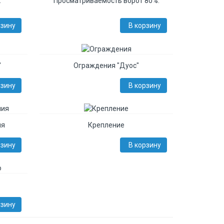
.
Просматриваемость ворот 80%.
рзину
В корзину
"
Ограждения "Дуос"
рзину
В корзину
ия
Крепление
рзину
В корзину
рзину